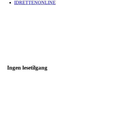
IDRETTENONLINE
Ingen lesetilgang
Grenland Ryttersportsklubb
Leirgata 12, 3946 PORSGRUNN
Org. nr.: 956 718 066
styret@grsk.no