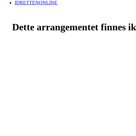
IDRETTENONLINE
Dette arrangementet finnes ikk
Grenland Ryttersportsklubb
Leirgata 12, 3946 PORSGRUNN
Org. nr.: 956 718 066
styret@grsk.no
Bli medlem i klubben!