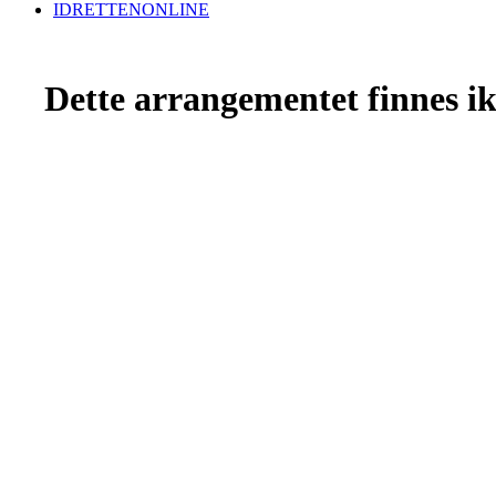
IDRETTENONLINE
Dette arrangementet finnes ikk
Grenland Ryttersportsklubb
Leirgata 12, 3946 PORSGRUNN
Org. nr.: 956 718 066
styret@grsk.no
Bli medlem i klubben!