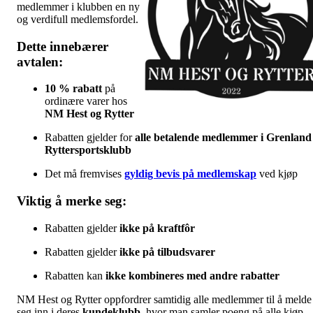
medlemmer i klubben en ny
og verdifull medlemsfordel.
Dette innebærer
avtalen:
10 % rabatt
på
ordinære varer hos
NM Hest og Rytter
Rabatten gjelder for
alle betalende medlemmer i Grenland
Ryttersportsklubb
Det må fremvises
gyldig bevis på medlemskap
ved kjøp
Viktig å merke seg:
Rabatten gjelder
ikke på kraftfôr
Rabatten gjelder
ikke på tilbudsvarer
Rabatten kan
ikke kombineres med andre rabatter
NM Hest og Rytter oppfordrer samtidig alle medlemmer til å melde
seg inn i deres
kundeklubb
, hvor man samler poeng på alle kjøp –