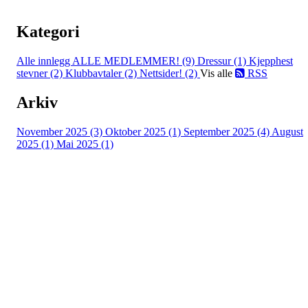
Kategori
Alle innlegg
ALLE MEDLEMMER! (9)
Dressur (1)
Kjepphest
stevner (2)
Klubbavtaler (2)
Nettsider! (2)
Vis alle
RSS
Arkiv
November 2025 (3)
Oktober 2025 (1)
September 2025 (4)
August
2025 (1)
Mai 2025 (1)
Grenland Ryttersportsklubb
Leirgata 12, 3946 PORSGRUNN
Org. nr.: 956 718 066
styret@grsk.no