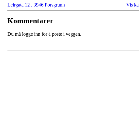
Leirgata 12
,
3946 Porsgrunn
Vis ka
Kommentarer
Du må logge inn for å poste i veggen.
Grenland Ryttersportsklubb
Leirgata 12, 3946 PORSGRUNN
Org. nr.: 956 718 066
styret@grsk.no
Bli medlem i klubben!