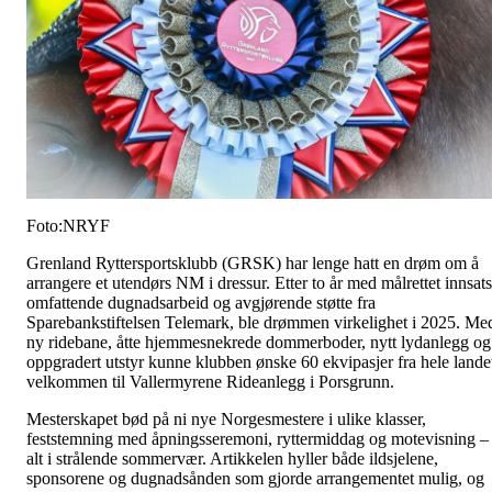
Foto:NRYF
Grenland Ryttersportsklubb (GRSK) har lenge hatt en drøm om å
arrangere et utendørs NM i dressur. Etter to år med målrettet innsats
omfattende dugnadsarbeid og avgjørende støtte fra
Sparebankstiftelsen Telemark, ble drømmen virkelighet i 2025. Me
ny ridebane, åtte hjemmesnekrede dommerboder, nytt lydanlegg og
oppgradert utstyr kunne klubben ønske 60 ekvipasjer fra hele lande
velkommen til Vallermyrene Rideanlegg i Porsgrunn.
Mesterskapet bød på ni nye Norgesmestere i ulike klasser,
feststemning med åpningsseremoni, ryttermiddag og motevisning –
alt i strålende sommervær. Artikkelen hyller både ildsjelene,
sponsorene og dugnadsånden som gjorde arrangementet mulig, og